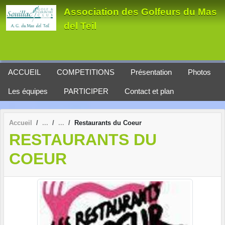
Panneau de gestion des cookies
Association des Golfeurs du Mas
del Teil
ACCUEIL
COMPETITIONS
Présentation
Photos
Les équipes
PARTICIPER
Contact et plan
Accueil
Restaurants du Coeur
RESTAURANTS DU
COEUR