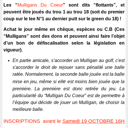
Les
“
Mulligans
Du Coeur
” sont dits
“
flottants”, et
peuvent être joués du trou 1 au trou 18 (soit du premier
coup sur le tee N
°
1 au dernier putt sur le green du 18) !
Achat le jour même en chèque, espèces ou C.B (Ces
“
Mulligans
” sont des dons et peuvent ainsi faire l
’
objet
d
’
un bon de défiscalisation selon la législation en
vigueur).
En partie amicale, s
’
accorder un Mulligan au golf, c'est
s'accorder le droit de rejouer sans pénalité une balle
ratée. Normalement, la seconde balle jouée est la balle
e
mise en jeu, même si ell
est moins bien joué
e que la
premie
re. La premie
̀re est donc retirée du jeu. La
particularité du
“
Mulligan
Du Coeur” est
de permettre à
l
’
équipe qui décide de jouer un Mulligan, de choisir la
meilleure balle.
INSCRIPTIONS avant le
Samedi 19 OCTOBRE 16H