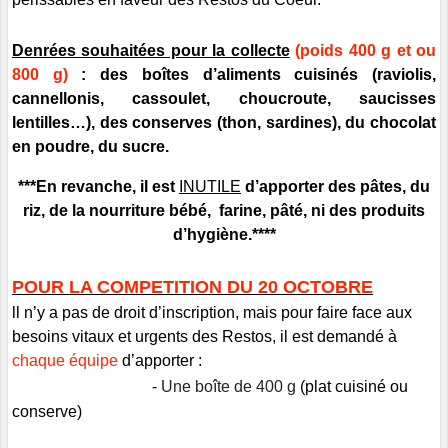
Denrées souhaitées pour la collecte
(poids 400 g et ou
800 g)
:
des
boîtes d
’
aliments cuisinés (r
aviolis,
cannellonis,
cassoulet, choucroute, saucisses
lentilles…),
des conserves (
thon, sardines)
, du chocolat
en poudre, du sucre.
***En revanche, il est
INUTILE
d
’
apporter des pâtes, du
riz, de la nourriture bébé, farine, pâté, ni des produits
d
’
hygi
è
ne.****
POUR LA COMPETITION DU 20 OCTOBRE
ll n
’
y a pas de droit d
’
inscription, mais pour faire face aux
besoins vitaux et urgents des Restos, il est demandé à
chaque équipe
d
’
apporter :
-
Une boîte de 400
g
(plat cuisiné ou
conserve)