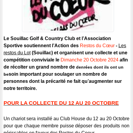
Le Souillac Golf & Country Club et l’Association
Sportive soutiennent l’Action des
Restos du Cœur
-
Les
restos du Lot
(Souillac) et organisent une collecte et une
compétition conviviale le
Dimanche 20 Octobre
2024
afin
de r
écolter un grand
nombre de
denrées dont ils ont un
soin important pour soulager un nombre de
be
personnes dont la précarité ne fait qu
’
augmenter sur
notre territoire.
POUR LA COLLECTE DU 12 AU 20 OCTOBRE
Un chariot sera installé au Club House du 12 au 20 Octobre
pour que chaque membre puisse déposer des produits non
périssables en faveur des Restos du Coeur.