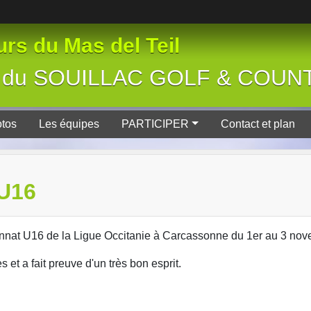
rs du Mas del Teil
tive du SOUILLAC GOLF & COU
tos
Les équipes
PARTICIPER
Contact et plan
U16
onnat U16 de la Ligue Occitanie à Carcassonne du 1er au 3 nov
et a fait preuve d'un très bon esprit.