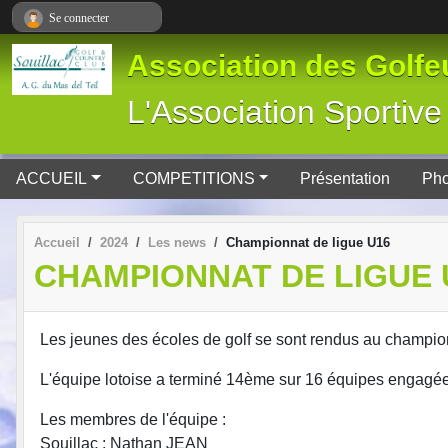
Panneau de gestion des cookies
Se connecter
Association des Golfeu
L'Association Spor
ACCUEIL
COMPETITIONS
Présentation
Pho
Accueil
2024
Les news
Championnat de ligue U16
CHAMPIONNAT DE LIGUE 
Les jeunes des écoles de golf se sont rendus au champi
L'équipe lotoise a terminé 14ème sur 16 équipes engagées 
Les membres de l'équipe :
Souillac : Nathan JEAN