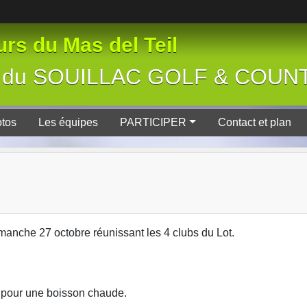
rs du Mas del Teil
tive du SOUILLAC GOLF & COU
tos
Les équipes
PARTICIPER
Contact et plan
anche 27 octobre réunissant les 4 clubs du Lot.
h pour une boisson chaude.