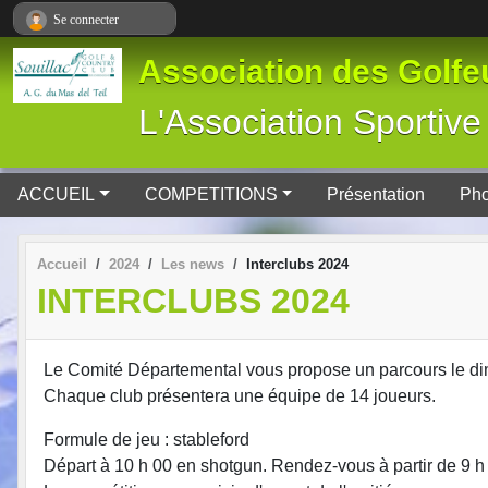
Panneau de gestion des cookies
Se connecter
Association des Golfeu
L'Association Spor
ACCUEIL
COMPETITIONS
Présentation
Pho
Accueil
2024
Les news
Interclubs 2024
INTERCLUBS 2024
Le Comité Départemental vous propose un parcours le dim
Chaque club présentera une équipe de 14 joueurs.
Formule de jeu : stableford
Départ à 10 h 00 en shotgun. Rendez-vous à partir de 9 