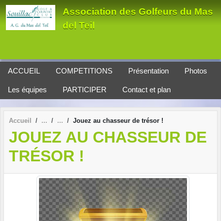
Panneau de gestion des cookies
Association des Golfeurs du Mas
del Teil
ACCUEIL
COMPETITIONS
Présentation
Photos
Les équipes
PARTICIPER
Contact et plan
Accueil
Jouez au chasseur de trésor !
JOUEZ AU CHASSEUR DE
TRÉSOR !