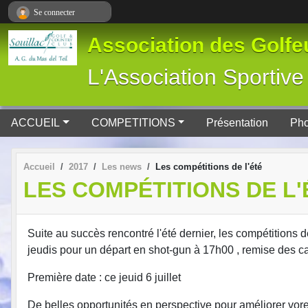
Panneau de gestion des cookies
Se connecter
Association des Golfeu
L'Association Spor
ACCUEIL
COMPETITIONS
Présentation
Pho
Accueil
2017
Les news
Les compétitions de l'été
LES COMPÉTITIONS DE L'
Suite au succès rencontré l'été dernier, les compétitions 
jeudis pour un départ en shot-gun à 17h00 , remise des c
Première date : ce jeuid 6 juillet
De belles opportunités en perspective pour améliorer vore i