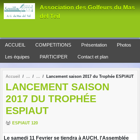
Panneau de gestion des cookies
Association des Golfeurs du Mas
del Teil
ACCUEIL
COMPETITIONS
Présentation
Photos
Les équipes
PARTICIPER
Contact et plan
Accueil
Lancement saison 2017 du Trophée ESPIAUT
LANCEMENT SAISON
2017 DU TROPHÉE
ESPIAUT
ESPIAUT 120
Le samedi 11 Fevrier se tiendra à AUCH, l'Assemblée