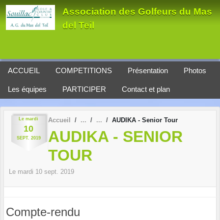
Panneau de gestion des cookies
Association des Golfeurs du Mas
del Teil
ACCUEIL
COMPETITIONS
Présentation
Photos
Les équipes
PARTICIPER
Contact et plan
Le
mardi
Accueil
AUDIKA - Senior Tour
10
AUDIKA - SENIOR
SEPT.
2019
TOUR
Le
mardi
10
sept.
2019
Compte-rendu