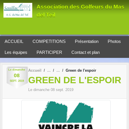
Panneau de gestion des cookies
Association des Golfeurs du Mas
del Teil
ACCUEIL
COMPETITIONS
Présentation
Photos
Les équipes
PARTICIPER
Contact et plan
Le
dimanche
Accueil
Green de l'espoir
08
GREEN DE L'ESPOIR
SEPT.
2019
Le
dimanche
08
sept.
2019