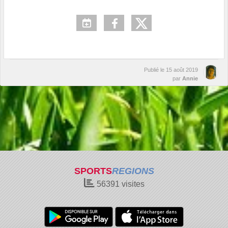
Publié le
15 août 2019
par
Annie
SPORTS
REGIONS
56391
visites