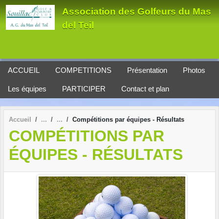
Panneau de gestion des cookies
Association des Golfeurs du Mas
del Teil
ACCUEIL
COMPETITIONS
Présentation
Photos
Les équipes
PARTICIPER
Contact et plan
Accueil
Compétitions par équipes - Résultats
COMPÉTITIONS PAR
ÉQUIPES - RÉSULTATS