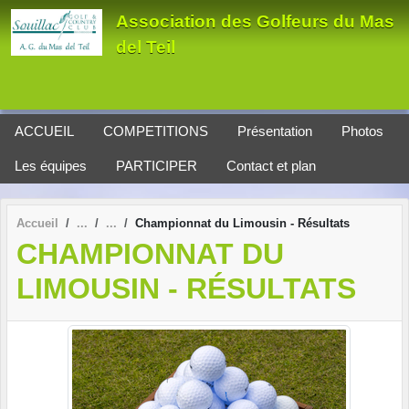
Panneau de gestion des cookies
Association des Golfeurs du Mas
del Teil
ACCUEIL
COMPETITIONS
Présentation
Photos
Les équipes
PARTICIPER
Contact et plan
Accueil
Championnat du Limousin - Résultats
CHAMPIONNAT DU
LIMOUSIN - RÉSULTATS