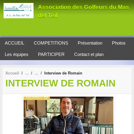
Panneau de gestion des cookies
Association des Golfeurs du Mas
del Teil
ACCUEIL
COMPETITIONS
Présentation
Photos
Les équipes
PARTICIPER
Contact et plan
Accueil
Interview de Romain
INTERVIEW DE ROMAIN