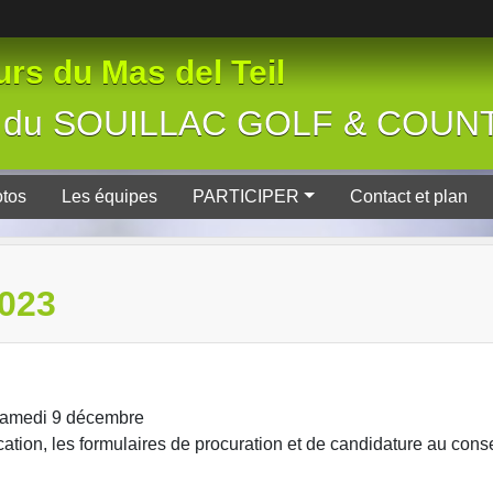
rs du Mas del Teil
tive du SOUILLAC GOLF & COU
tos
Les équipes
PARTICIPER
Contact et plan
023
 samedi 9 décembre
ation, les formulaires de procuration et de candidature au conse