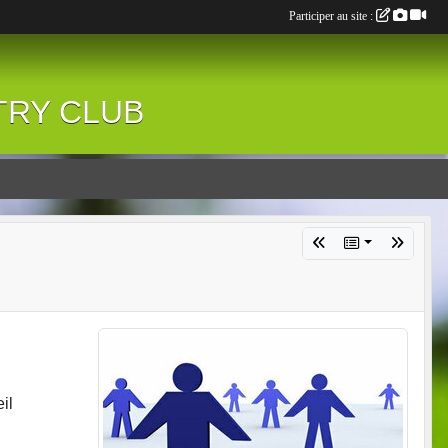
Participer au site :
NTRY CLUB
il