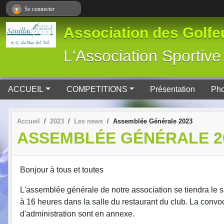
Panneau de gestion des cookies
Se connecter
Association des Golfeu
L'Association Spor
ACCUEIL
COMPETITIONS
Présentation
Pho
Accueil
2023
Les news
Assemblée Générale 2023
ASSEMBLÉE GÉNÉRALE 2
Bonjour à tous et toutes
L'assemblée générale de notre association se tiendra le
à 16 heures dans la salle du restaurant du club. La convoc
d'administration sont en annexe.