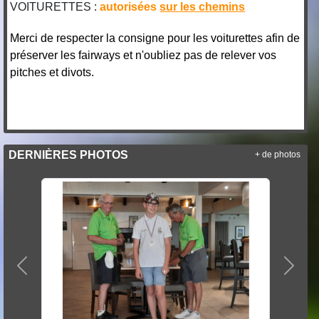
VOITURETTES :
autorisées
sur les
chemins
Merci de respecter la consigne pour les voiturettes afin de
préserver les fairways et n'oubliez pas de relever vos
pitches et divots.
DERNIÈRES PHOTOS
+ de photos
Précedent
Suiva