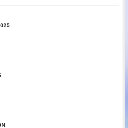
025
5
ON