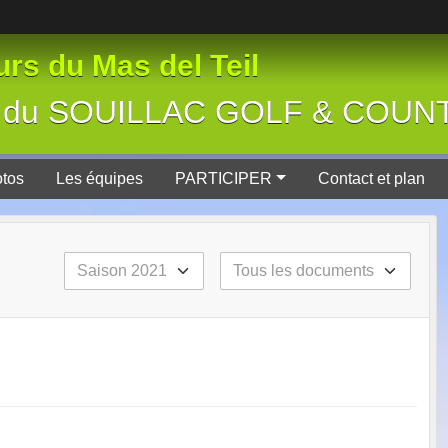
rs du Mas del Teil
tive du SOUILLAC GOLF & COU
tos
Les équipes
PARTICIPER
Contact et plan