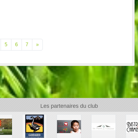
5
6
7
»
Les partenaires du club