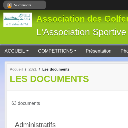
Panneau de gestion des cookies
Se connecter
Association des Golfeu
L'Association Spor
ACCUEIL
COMPETITIONS
Présentation
Pho
Accueil
2021
Les documents
LES DOCUMENTS
63 documents
Administratifs