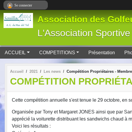
Panneau de gestion des cookies
Se connecter
Association des Golfeu
L'Association Spor
ACCUEIL
COMPETITIONS
Présentation
Pho
Accueil
2021
Les news
Compétition Propriétaires - Membr
COMPÉTITION PROPRIÉTA
Cette compétition annuelle s'est tenue le 29 octobre, en 
Organisée par Tony et Margaret JONES ainsi que par San
apprécié la voiturette distribuant les sandwichs chaud à mi
Voici les résultats :