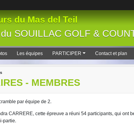
rs du Mas del Teil
tive du SOUILLAC GOLF & COU
tos
Les équipes
PARTICIPER
Contact et plan
es
IRES - MEMBRES
scramble par équipe de 2.
dra CARRERE, cette épreuve a réuni 54 participants, qui ont 
-partie.