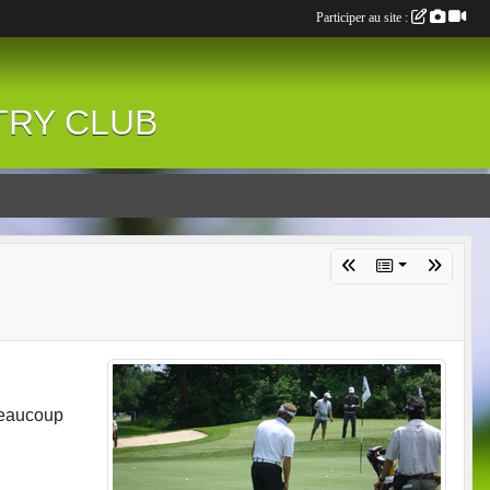
Participer au site :
NTRY CLUB
beaucoup