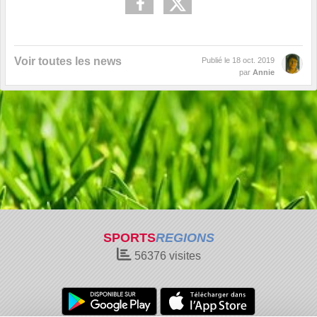
Voir toutes les news
Publié le
18 oct. 2019
par
Annie
SPORTS
REGIONS
56376
visites