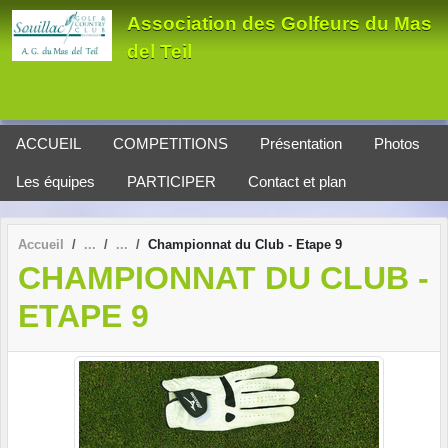
Panneau de gestion des cookies
Association des Golfeurs du Mas
del Teil
ACCUEIL
COMPETITIONS
Présentation
Photos
Les équipes
PARTICIPER
Contact et plan
Accueil
Championnat du Club - Etape 9
CHAMPIONNAT DU CLUB -
ETAPE 9