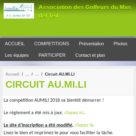
Panneau de gestion des cookies
Association des Golfeurs du Mas
del Teil
ACCUEIL
COMPETITIONS
Présentation
Photos
Les équipes
PARTICIPER
Contact et plan
Accueil
Circuit AU.MI.LI
CIRCUIT AU.MI.LI
La compétition AUMILI 2018 va bientôt démarrer !
Le règlement a été mis à jour,
cliquez ici
.
Le site d’inscription a été modifié,
cliquez là
.
Lisez-le bien et imprimez-le pour vous faciliter la tâche.