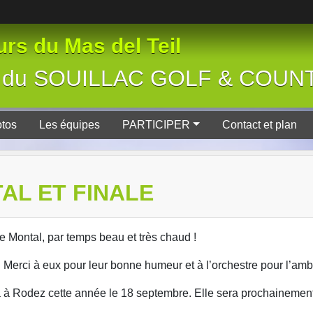
rs du Mas del Teil
tive du SOUILLAC GOLF & COU
tos
Les équipes
PARTICIPER
Contact et plan
TAL ET FINALE
 de Montal, par temps beau et très chaud !
s. Merci à eux pour leur bonne humeur et à l’orchestre pour l’am
era à Rodez cette année le 18 septembre. Elle sera prochainemen