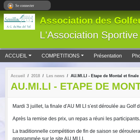
Panneau de gestion des cookies
Se connecter
Association des Golfeu
L'Association Spor
ACCUEIL
COMPETITIONS
Présentation
Pho
Accueil
2018
Les news
AU.MI.LI - Etape de Montal et finale
AU.MI.LI - ETAPE DE MON
Mardi 3 juillet, la finale d'AU MI LI s'est déroulée au Golf
Après la remise des prix, un repas a réuni les participant
La traditionnelle compétition de fin de saison se déroul
programmée sur le site AU MI LI.