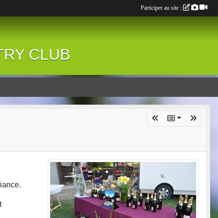
Participer au site :
NTRY CLUB
biance.
t