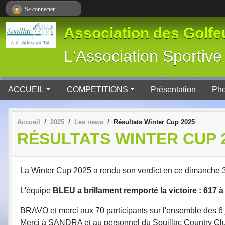
Panneau de gestion des cookies
Se connecter
Association des Golfeu
L'Association Spor
ACCUEIL
COMPETITIONS
Présentation
Pho
Accueil
2025
Les news
Résultats Winter Cup 2025
RÉSULTATS WINTER CUP 
La Winter Cup 2025 a rendu son verdict en ce dimanche 
L'équipe
BLEU a brillament remporté la victoire : 617 à
BRAVO et merci aux 70 participants sur l'ensemble des 6
Merci à SANDRA et au personnel du Souillac Country Club p