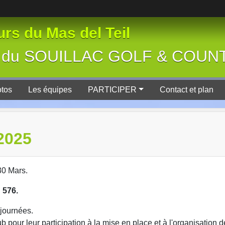
rs du Mas del Teil
tive du SOUILLAC GOLF & COU
tos
Les équipes
PARTICIPER
Contact et plan
2025
30 Mars.
 576.
 journées.
our leur participation à la mise en place et à l'organisation d