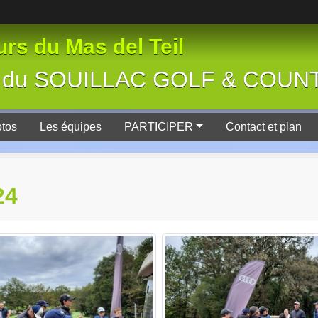
rs du Mas del Teil
tive du SOUILLAC GOLF & COU
tos
Les équipes
PARTICIPER
Contact et plan
24