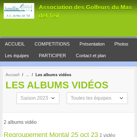
Panneau de gestion des cookies
Association des Golfeurs du Mas
del Teil
ACCUEIL
COMPETITIONS
Présentation
Photos
Les équipes
PARTICIPER
Contact et plan
Accueil
Les albums vidéos
LES ALBUMS VIDÉOS
2 albums vidéo
Regroupement Montal 25 oct 23
1 vidéo