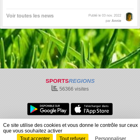
Voir toutes les news
Publié le
03 nov. 2022
par
Annie
SPORTS
REGIONS
56366
visites
Charte cookies
Gestion des cookies
Ce site utilise des cookies et vous donne le contrôle sur ceux
Informations légales
Signaler un contenu inapproprié
que vous souhaitez activer
Tout accepter
Tout refuser
Personnaliser
Envie de participer ?
Connexion