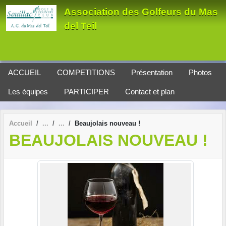
Panneau de gestion des cookies
Association des Golfeurs du Mas
del Teil
ACCUEIL
COMPETITIONS
Présentation
Photos
Les équipes
PARTICIPER
Contact et plan
Accueil
Beaujolais nouveau !
BEAUJOLAIS NOUVEAU !