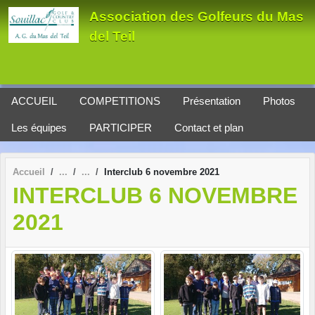
Panneau de gestion des cookies
Association des Golfeurs du Mas
del Teil
ACCUEIL
COMPETITIONS
Présentation
Photos
Les équipes
PARTICIPER
Contact et plan
Accueil
Interclub 6 novembre 2021
INTERCLUB 6 NOVEMBRE
2021