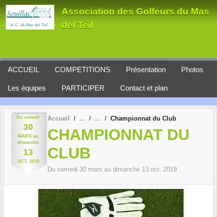
Panneau de gestion des cookies
Association des Golfeurs du Mas
del Teil
ACCUEIL
COMPETITIONS
Présentation
Photos
Les équipes
PARTICIPER
Contact et plan
Du
samedi
Accueil
Championnat du Club
30
CHAMPIONNAT DU
MARS
au
dimanche
CLUB
13
OCT.
2019
Du
samedi
30
mars
au
dimanche
13
oct.
2019