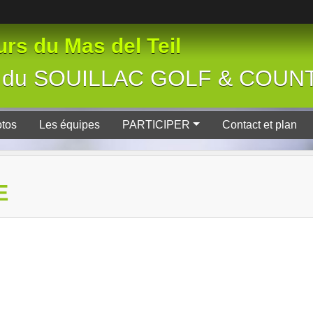
rs du Mas del Teil
tive du SOUILLAC GOLF & COU
tos
Les équipes
PARTICIPER
Contact et plan
E