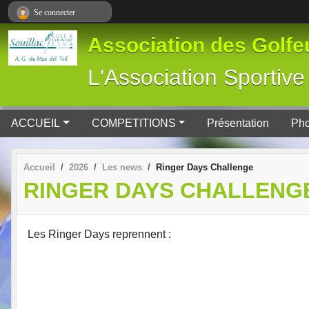
Panneau de gestion des cookies
Se connecter
Association des Golfeu
L'Association Spor
ACCUEIL
COMPETITIONS
Présentation
Pho
Accueil
2026
Les news
Ringer Days Challenge
RINGER DAYS CHALLENG
Les Ringer Days reprennent :