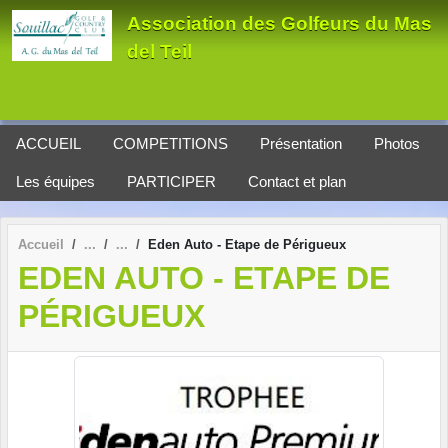
Panneau de gestion des cookies
Association des Golfeurs du Mas
del Teil
ACCUEIL
COMPETITIONS
Présentation
Photos
Les équipes
PARTICIPER
Contact et plan
Accueil
Eden Auto - Etape de Périgueux
EDEN AUTO - ETAPE DE
PÉRIGUEUX