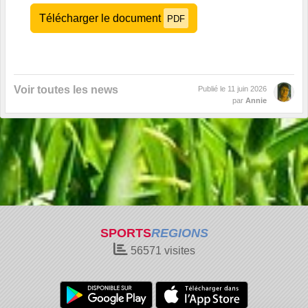
Télécharger le document
PDF
Voir toutes les news
Publié le
11 juin 2026
par
Annie
SPORTS
REGIONS
56571
visites