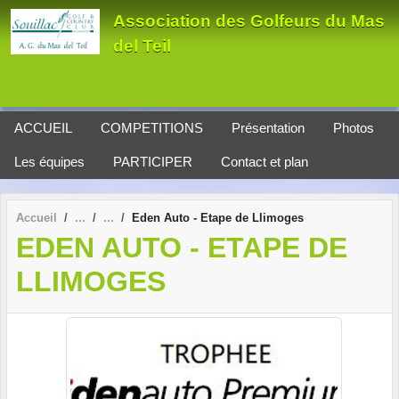
Panneau de gestion des cookies
Association des Golfeurs du Mas
del Teil
ACCUEIL
COMPETITIONS
Présentation
Photos
Les équipes
PARTICIPER
Contact et plan
Accueil
Eden Auto - Etape de Llimoges
EDEN AUTO - ETAPE DE
LLIMOGES