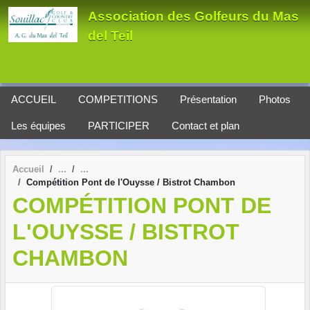
Panneau de gestion des cookies
Association des Golfeurs du Mas
del Teil
ACCUEIL
COMPETITIONS
Présentation
Photos
Les équipes
PARTICIPER
Contact et plan
Accueil
Compétition Pont de l'Ouysse / Bistrot Chambon
COMPÉTITION PONT DE
L'OUYSSE / BISTROT
CHAMBON