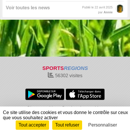
Voir toutes les news
Publié le
22 avril 2025
par
Annie
SPORTS
REGIONS
56302
visites
Charte cookies
Gestion des cookies
Ce site utilise des cookies et vous donne le contrôle sur ceux
Informations légales
Signaler un contenu inapproprié
que vous souhaitez activer
Tout accepter
Tout refuser
Personnaliser
Envie de participer ?
Connexion