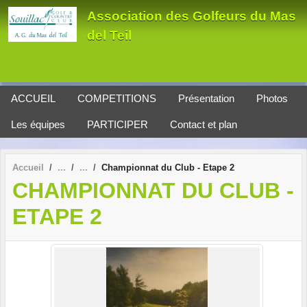
Panneau de gestion des cookies
Association des Golfeurs du Mas
del Teil
ACCUEIL
COMPETITIONS
Présentation
Photos
Les équipes
PARTICIPER
Contact et plan
Accueil
Championnat du Club - Etape 2
CHAMPIONNAT DU CLUB -
ETAPE 2