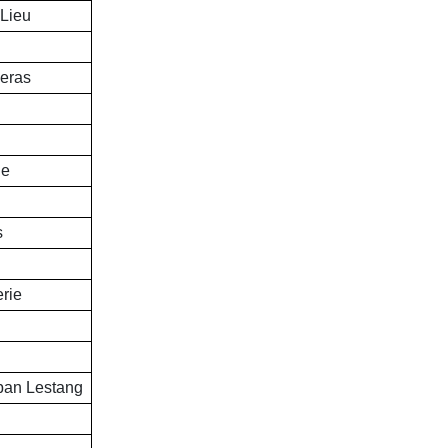
Lieu
eras
ne
s
erie
ban Lestang