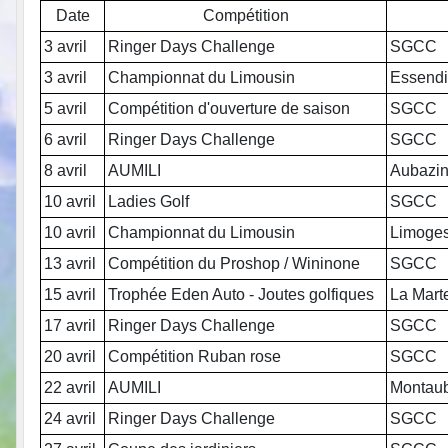
Date
Compétition
3 avril
Ringer Days Challenge
SGCC
3 avril
Championnat du Limousin
Essendi
5 avril
Compétition d'ouverture de saison
SGCC
6 avril
Ringer Days Challenge
SGCC
8 avril
AUMILI
Aubazi
10 avril
Ladies Golf
SGCC
10 avril
Championnat du Limousin
Limoge
13 avril
Compétition du Proshop / Wininone
SGCC
15 avril
Trophée Eden Auto - Joutes golfiques
La Mart
17 avril
Ringer Days Challenge
SGCC
20 avril
Compétition Ruban rose
SGCC
22 avril
AUMILI
Montau
24 avril
Ringer Days Challenge
SGCC