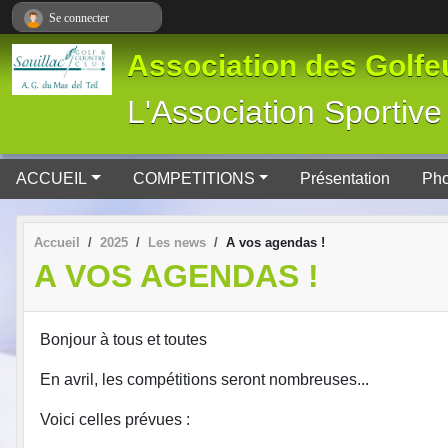
Panneau de gestion des cookies
Se connecter
Association des Golfeu
L'Association Spor
ACCUEIL
COMPETITIONS
Présentation
Pho
Accueil
2025
Les news
A vos agendas !
A VOS AGENDAS !
Bonjour à tous et toutes
En avril, les compétitions seront nombreuses...
Voici celles prévues :