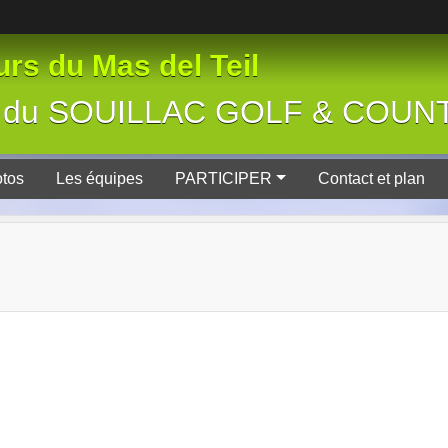
rs du Mas del Teil
tive du SOUILLAC GOLF & COU
tos
Les équipes
PARTICIPER
Contact et plan