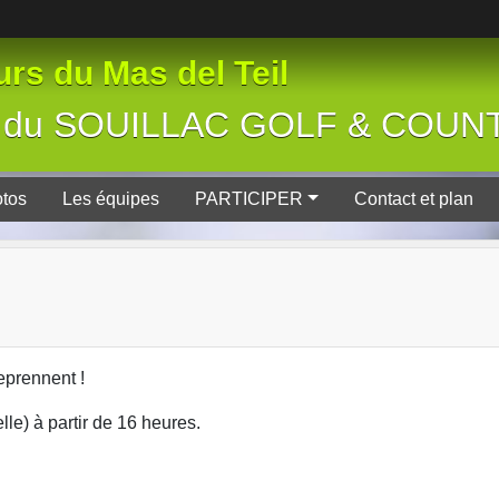
rs du Mas del Teil
tive du SOUILLAC GOLF & COU
tos
Les équipes
PARTICIPER
Contact et plan
eprennent !
lle) à partir de 16 heures.