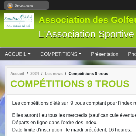
Panneau de gestion des cookies
Se connecter
Association des Golfeu
L'Association Spor
ACCUEIL
COMPETITIONS
Présentation
Pho
Accueil
2024
Les news
Compétitions 9 trous
COMPÉTITIONS 9 TROUS
Les compétitions d'été sur 9 trous comptant pour l'index r
Elles auront lieu tous les mercredis (sauf canicule éventue
Départs en ligne dans l'ordre des index.
Date limite d'inscription : le mardi précédent, 16 heures..