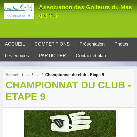
Panneau de gestion des cookies
Association des Golfeurs du Mas
del Teil
ACCUEIL
COMPETITIONS
Présentation
Photos
Les équipes
PARTICIPER
Contact et plan
Accueil
Championnat du club - Etape 9
CHAMPIONNAT DU CLUB -
ETAPE 9