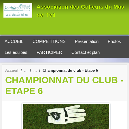
Panneau de gestion des cookies
Association des Golfeurs du Mas
del Teil
ACCUEIL
COMPETITIONS
Présentation
Photos
Les équipes
PARTICIPER
Contact et plan
Accueil
Championnat du club - Etape 6
CHAMPIONNAT DU CLUB -
ETAPE 6