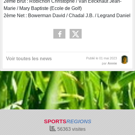
2ème Brut : Robichon Christophe / Van Eeckhaut Jean-
Marie / Mary Baptiste (Ecole de Golf)
2ème Net : Bowerman David / Chadal J.B. / Legrand Daniel
Voir toutes les news
Publié le
01 mai 2023
par
Annie
SPORTS
REGIONS
56363
visites