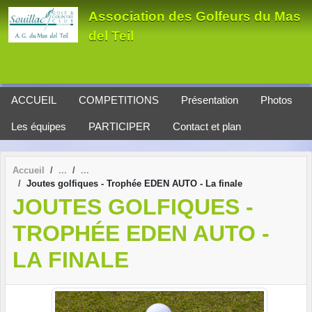
Panneau de gestion des cookies
Association des Golfeurs du Mas
del Teil
ACCUEIL
COMPETITIONS
Présentation
Photos
Les équipes
PARTICIPER
Contact et plan
Accueil
Joutes golfiques - Trophée EDEN AUTO - La finale
JOUTES GOLFIQUES -
TROPHÉE EDEN AUTO -
LA FINALE