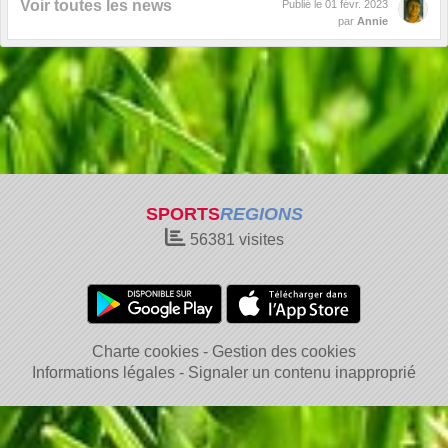
Voir toutes les news
Publié le
01 févr. 2023
par
Annie
SPORTS
REGIONS
56381
visites
Charte cookies
Gestion des cookies
Informations légales
Signaler un contenu inapproprié