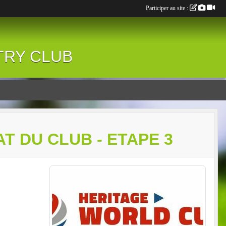
Participer au site :
NTRY CLUB
T DU CLUB - ETAPE 3