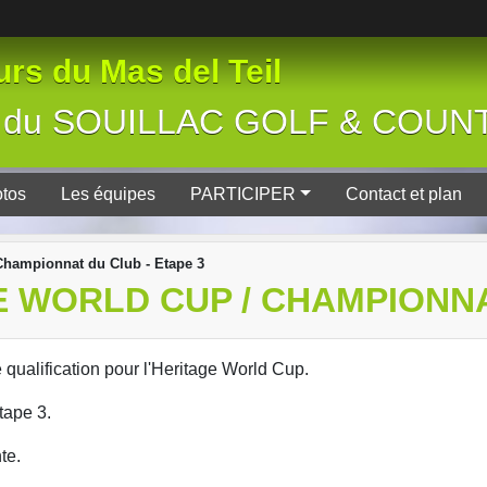
rs du Mas del Teil
tive du SOUILLAC GOLF & COU
tos
Les équipes
PARTICIPER
Contact et plan
 Championnat du Club - Etape 3
E WORLD CUP / CHAMPIONNA
qualification pour l'Heritage World Cup.
tape 3.
nte.