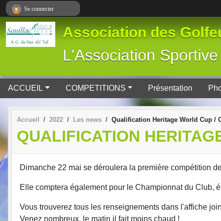
Panneau de gestion des cookies
Se connecter
Association des Golfeu
L'Association Spor
ACCUEIL
COMPETITIONS
Présentation
Pho
Accueil
2022
Les news
Qualification Heritage World Cup /
QUALIFICATION HERITAG
Dimanche 22 mai se déroulera la première compétition de 
Elle comptera également pour le Championnat du Club, é
Vous trouverez tous les renseignements dans l'affiche joi
Venez nombreux, le matin il fait moins chaud !