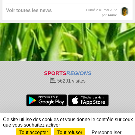
Voir toutes les news
Publié le
01 mai 2022
par
Annie
SPORTS
REGIONS
56291
visites
Charte cookies
Gestion des cookies
Ce site utilise des cookies et vous donne le contrôle sur ceux
Informations légales
Signaler un contenu inapproprié
que vous souhaitez activer
Tout accepter
Tout refuser
Personnaliser
Envie de participer ?
Connexion