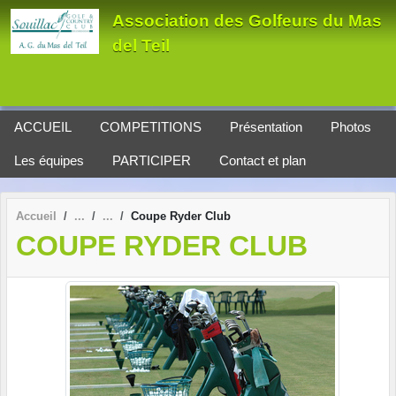
Panneau de gestion des cookies
Association des Golfeurs du Mas
del Teil
ACCUEIL
COMPETITIONS
Présentation
Photos
Les équipes
PARTICIPER
Contact et plan
Accueil
Coupe Ryder Club
COUPE RYDER CLUB