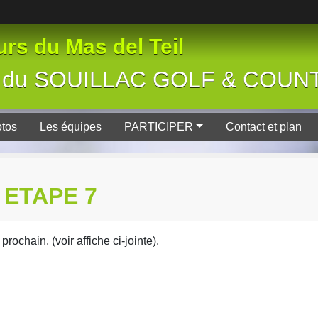
rs du Mas del Teil
tive du SOUILLAC GOLF & COU
tos
Les équipes
PARTICIPER
Contact et plan
 ETAPE 7
prochain. (voir affiche ci-jointe).