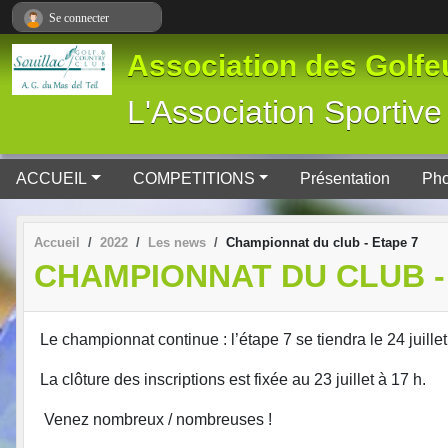
Panneau de gestion des cookies
Se connecter
Association des Golfeu
L'Association Spor
ACCUEIL
COMPETITIONS
Présentation
Pho
Accueil
2022
Les news
Championnat du club - Etape 7
CHAMPIONNAT DU CLUB -
Le championnat continue : l’étape 7 se tiendra le 24 juillet 
La clôture des inscriptions est fixée au 23 juillet à 17 h.
Venez nombreux / nombreuses !