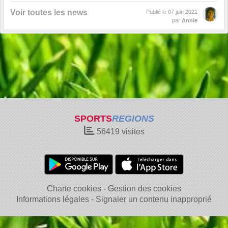
Voir toutes les news
Publié le
07 juin 2021
par
Annie
SPORTS
REGIONS
56419
visites
Charte cookies
Gestion des cookies
Informations légales
Signaler un contenu inapproprié