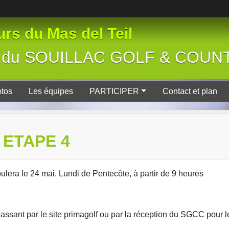
rs du Mas del Teil
tive du SOUILLAC GOLF & COU
tos
Les équipes
PARTICIPER
Contact et plan
 ETAPE 4
lera le 24 mai, Lundi de Pentecôte, à partir de 9 heures
n passant par le site primagolf ou par la réception du SGCC pour