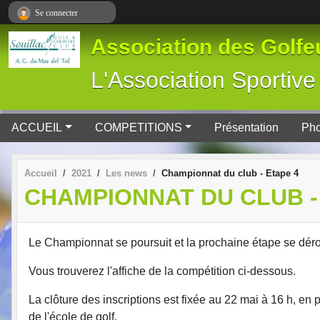
Panneau de gestion des cookies
Se connecter
Association des Golfeu
L'Association Spor
ACCUEIL
COMPETITIONS
Présentation
Pho
Accueil
2021
Les news
Championnat du club - Etape 4
CHAMPIONNAT DU CLUB -
Le Championnat se poursuit et la prochaine étape se dérou
Vous trouverez l'affiche de la compétition ci-dessous.
La clôture des inscriptions est fixée au 22 mai à 16 h, e
de l'école de golf.