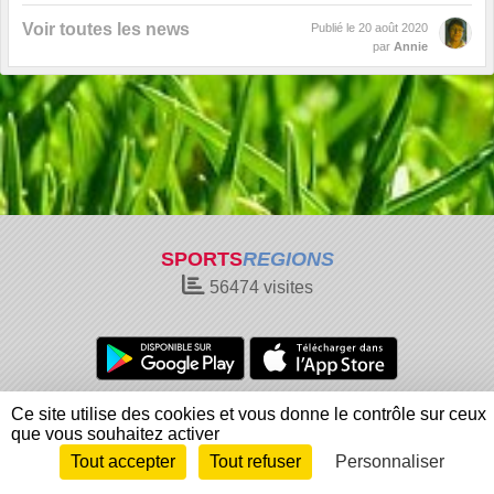
Voir toutes les news
Publié le
20 août 2020
par
Annie
SPORTS
REGIONS
56474
visites
Charte cookies
Gestion des cookies
Ce site utilise des cookies et vous donne le contrôle sur ceux
que vous souhaitez activer
Informations légales
Signaler un contenu inapproprié
Tout accepter
Tout refuser
Personnaliser
Envie de participer ?
Connexion