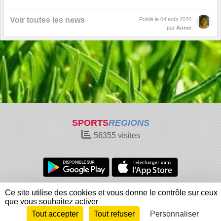
Voir toutes les news
Publié le
04 août 2020
par
Annie
SPORTS
REGIONS
56355
visites
Charte cookies
Gestion des cookies
Ce site utilise des cookies et vous donne le contrôle sur ceux
Informations légales
Signaler un contenu inapproprié
que vous souhaitez activer
Tout accepter
Tout refuser
Personnaliser
Envie de participer ?
Connexion