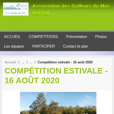
Panneau de gestion des cookies
Association des Golfeurs du Mas
del Teil
ACCUEIL
COMPETITIONS
Présentation
Photos
Les équipes
PARTICIPER
Contact et plan
Accueil
Compétition estivale - 16 août 2020
COMPÉTITION ESTIVALE -
16 AOÛT 2020