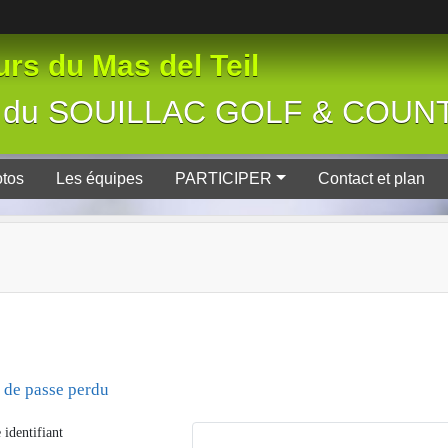
rs du Mas del Teil
tive du SOUILLAC GOLF & COU
tos
Les équipes
PARTICIPER
Contact et plan
 de passe perdu
 identifiant